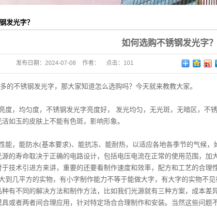
钢发光字？
如何选购不锈钢发光字
发布日期：
2024-07-08
作者：
点击：
101
多的不锈钢发光字，那大家知道怎么选购吗？今天就来教教大家。
度，均匀度，不锈钢发光字亮度好， 发光均匀，无光斑，无暗区，不
光洁如玉的皮肤上不能有色斑，影响形象。
能，能防水(基本要求)、能抗冻、能耐热，以适应各地各季节的气候，
光源的寿命取决于正确的电路设计，包括电压电流在正常的使用范围，加
对于技术引进方来讲，重要的还要看制作速度和效率，配方和工艺的合理
字，大到几平方的实物，有小字制作能力不等于能做大字，有大字的实物不
品种有不同的解决方法和制作方法，比如我们光源就有三种方案，成本差异
模具或者两者间合理应用，针对特定场合合理制作和安装。当然这些问题