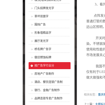
楼顶(墙体)招牌发光字
3、看外
门头招牌发光字
点阵发光
草坪双面字
普通灯管的
围挡广告
远山区照明
形象墙精品字
开关时
展厅发光字
染。不锈钢
桥名牌广告字
使用和性能
市场发展关
做旧锈蚀标牌
按广告字行业分
我国不锈
仅有利于L
房地产广告制作
做大做强和
酒店、餐饮连锁广告制
银行、金融广告制作
相关标签：
重庆
品牌连锁专卖广告制作
上一篇：
大楼标