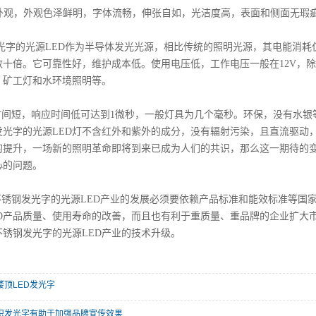
观，外观色泽鲜明，字体流畅，伸张自如，光洁度高，表面和侧面无瑕
字的光源LED作为半导体发光光源，相比传统的照明光源，其电能消耗
数十倍。它可靠性好，维护成本低。使用电压低，工作电压一般在12V，
，矿工灯和水环境照明等。
间短，响应时间低可达到1微秒，一般灯具为几个毫秒。环保，没有水银
发光字的光源LED灯不含红外和紫外的成分，没有辐射污染，且直流驱动
的提升，一场新的照明革命即将到来已成为人们的共识，那么这一期待的变
心的问题。
钢发光字的光源LED产业的发展必须要依赖产品标准和能效标准等国
ED产品质量、使用寿命的改善，而且也有利于重质量、重品牌的企业扩大
不锈钢发光字的光源LED产业的技术升级。
楼顶LED发光字
识发光字有助于加强品牌宣传效果