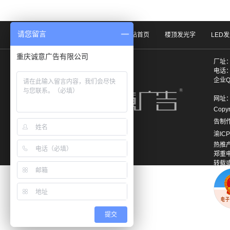
请您留言
网站首页
楼顶发光字
LED
厂址
电话：0
企业QQ
183
网址：w
Copy
告制
渝ICP
热推
郑重
转载
提交