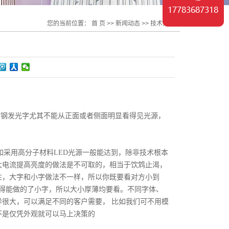
合作客户
您的当前位置：
首 页
>>
新闻动态
>>
技术知识
？
锈钢发光字尤其不能从正面或者侧面明显看得见光源，
如采用高分子材料LED光源一般能达到，除非技术根本
大电流提高亮度的做法是不可取的，相当于饮鸩止渴，
性，大字和小字做法不一样，所以你既要看对方小到
见得能做的了小字，所以大小厚薄均要看。不同字体、
很大，可以满足不同的客户需要， 比如我们可不用模
不是仅凭外观就可以马上决策的