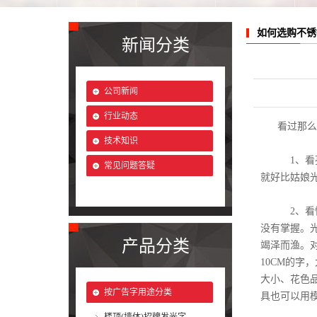
如何选购不锈
新闻分类
公司新闻
行业动态
看过那么
技术知识
1、看亮
常见问题答疑
就好比姑娘
2、看性
没有掌握。
产品分类
竭泽而渔。
10CM的
大小、花色
按广告字用途分类
具也可以用