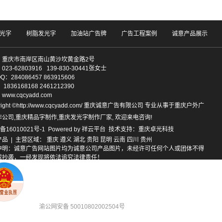
发光字
树脂发光字
加油站广告牌
广告工程案例
诚意产品展示
：重庆市南岸区南山黄沙坎黄金路2号
23-62803916 139-830-30441张女士
：284086457 863915606
6168168 2461212390
ww.cqcyadd.com
right ©http://www.cqcyadd.com/ 重庆诚意广告有限公司 专业从事于
重庆户外广
作公司
,
重庆精品字制作
,
重庆发光字制作厂家
, 欢迎来电咨询!
备16010021号-1
Powered by
祥云平台
技术支持：
重庆卓光科技
产品
| 主营区域：
重庆
遵义
湖北
贵阳
昆明
云南
四川
贵州
申明：诚意广告网站图片均为诚意公司产品图片，未经许可任何个人或团体不得
或抄袭，一经发现将依法追究法律责任！
渝公网安备 50010802002504号